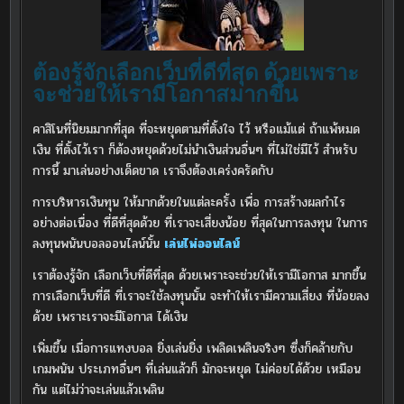
ต้องรู้จักเลือกเว็บที่ดีที่สุด ด้วยเพราะ
จะช่วยให้เรามีโอกาสมากขึ้น
คาสิโนที่นิยมมากที่สุด ที่จะหยุดตามที่ตั้งใจ ไว้ หรือแม้แต่ ถ้าแพ้หมด
เงิน ที่ตั้งไว้เรา ก็ต้องหยุดด้วยไม่นำเงินส่วนอื่นๆ ที่ไม่ใช่มีไว้ สำหรับ
การนี้ มาเล่นอย่างเด็ดขาด เราจึงต้องเคร่งครัดกับ
การบริหารเงินทุน ให้มากด้วยในแต่ละครั้ง เพื่อ การสร้างผลกำไร
อย่างต่อเนื่อง ที่ดีที่สุดด้วย ที่เราจะเสี่ยงน้อย ที่สุดในการลงทุน ในการ
ลงทุนพนันบอลออนไลน์นั้น
เล่นไพ่ออนไลน์
เราต้องรู้จัก เลือกเว็บที่ดีที่สุด ด้วยเพราะจะช่วยให้เรามีโอกาส มากขึ้น
การเลือกเว็บที่ดี ที่เราจะใช้ลงทุนนั้น จะทำให้เรามีความเสี่ยง ที่น้อยลง
ด้วย เพราะเราจะมีโอกาส ได้เงิน
เพิ่มขึ้น เมื่อการแทงบอล ยิ่งเล่นยิ่ง เพลิดเพลินจริงๆ ซึ่งก็คล้ายกับ
เกมพนัน ประเภทอื่นๆ ที่เล่นแล้วก็ มักจะหยุด ไม่ค่อยได้ด้วย เหมือน
กัน แต่ไม่ว่าจะเล่นแล้วเพลิน