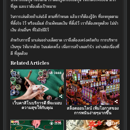
ที่สุด และเราต้องตั้งเป้าหมาย
ในการเล่นด้วยถ้าเล่นได้ ตามที่กำหนด แล้วเราก็ต้องรู้จัก ที่จะหยุดตาม
ที่ตั้งใจ ไว้ หรือแม้แต่ ถ้าแพ้หมดเงิน ที่ตั้งไว้ เราก็ต้องหยุดด้วย ไม่นำ
เงิน ส่วนอื่นๆ ที่ไม่ใช่มีไว้
สำหรับการนี้ มาเล่นอย่างเด็ดขาด เราจึงต้องเคร่งครัดกับ การบริหาร
เงินทุน ให้มากด้วย ในแต่ละครั้ง เพื่อการสร้างผลกำไร อย่างต่อเนื่องที่
ดี ที่สุดด้วย
Related Articles
0
1444
0
1827
เว็บคาสิโนบริการดี ที่จะมอบ
ความสุขให้กับคุณ
สล็อตออนไลน์ เพิ่มโอกาสของ
การพนันง่ายๆมากขึ้น
0
1535
0
2253