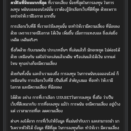
คาสิโนที่นิยมมากที่สุด
ที่เราจะเสี่ยง น้อยที่สุดในการลงทุน ในการ
ลงทุน พนันบอลออนไลน์นั้น เราต้องรู้จักเลือกเว็บที่ดีที่สุด ด้วยเพราะ
จะช่วยให้เรามีโอกาส มากขึ้น
การเลือกเว็บที่ดี ที่เราจะใช้ลงทุนนั้น จะทำให้เรามีความเสี่ยง ที่น้อยลง
ด้วย เพราะเราจะมีโอกาส ได้เงิน เพิ่มขึ้น เมื่อการแทงบอล ยิ่งเล่นยิ่ง
เพลิด เพลินจริงๆ
ซึ่งก็คล้าย กับเกมพนัน ประเภทอื่นๆ ที่เล่นแล้วก็ มักจะหยุด ไม่ค่อยได้
ด้วย เหมือนกัน แต่ไม่ว่าจะเล่นแล้วเพลิน หรือเล่นแล้วได้เงิน มากแค่
ไหน ทุกอย่างก็จะมีความเสี่ยง
ด้วยกันทั้งนั้น และถ้าเรามองถึง การลงทุน ในการพนันบอลออนไลน์ ก็
เหมือนกัน การเลือกเว็บที่ดี เป็นสิ่งที่ สำคัญเสมอ ที่จะทำ ให้เรามี
โอกาส และมีความเสี่ยง ที่น้อยลง
ได้ด้วย อย่าง การที่เราเลือก UFABETในการลงทุน ซึ่งถือ ว่าเป็น
เว็บที่ดีเหมาะกับ การที่จะลงทุน แม้ว่า การพนัน จะมีความเสี่ยง อยู่บ้าง
แต่ เราสามารถที่จะ ลดความเสี่ยง
ต่างๆ ลงได้จาก การที่เว็บให้ข้อมูล ที่แม่นยำกับเรา และสามารถนำ มา
วิเคราะห์ให้ได้ ข้อมูล ที่ดีที่สุด ในการลงทุนก็จะ ทำให้เรา มีความเสี่ยง