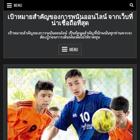
Skip
MENU
to
content
เป้าหมายสำคัญของการพนันออนไลน์ จากเว็บที่
น่าเชื่อถือที่สุด
เป้าหมายสำคัญของการพนันออนไลน์ เป็นข้อมูลสำคัญที่นักพนันทุกท่านควรจะ
ต้องรู้ก่อนการเดิมพันเพื่อไม่ให้ขาดทุน
MENU