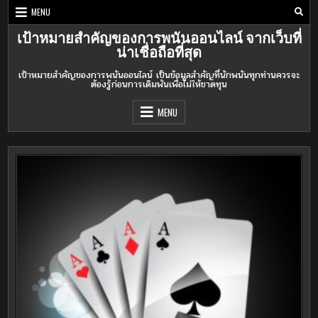
Skip
MENU
to
content
เป้าหมายสำคัญของการพนันออนไลน์ จากเว็บที่
น่าเชื่อถือที่สุด
เป้าหมายสำคัญของการพนันออนไลน์ เป็นข้อมูลสำคัญที่นักพนันทุกท่านควรจะ
ต้องรู้ก่อนการเดิมพันเพื่อไม่ให้ขาดทุน
MENU