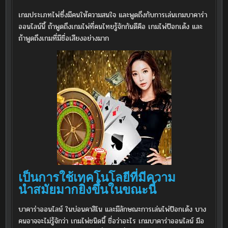
เกมประเภทไพ่ซึ่งมีคนให้ความสนใจ และพูดถึงกับการเล่นเกมบาคาร่า
ออนไลน์นี้ ถ้าพูดถึงเกมไพ่ที่คนไทยรู้จักกันดีคือ เกมไพ่ป๊อกเด้ง และ
ถ้าพูดถึงเกมที่มีชื่อเสียงอย่างมาก
เป็นการใช้เทคโนโลยีที่มีความ
นำสมัยมากยิ่งขึ้นในขณะนี้
บาคาร่าออนไลน์ ในบ่อนคาสิโน และมีลักษณะการเล่นไพ่ป๊อกเด้ง บาง
คนอาจจะไม่รู้จักว่า เกมไพ่ชนิดนี้ ชื่อว่าอะไร เกมบาคาร่าออนไลน์ มือ