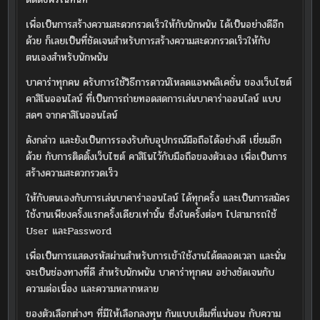
เพื่อเป็นการสร้างความสะดวกรวดเร็วให้กับนักพนัน ได้เป็นอย่างดีอีก
ด้วย ก็เลยเป็นที่ชัดเจนสำหรับการสร้างความสะดวกรวดเร็วให้กับ
ตนเองสำหรับนักพนัน
บาคาร่าทุกคน ครับการใช้วิธีการดาวน์โหลดแอพพลิเคชั่น ของเว็บไซต์
คาสิโนออนไลน์ ที่เป็นการถ่ายทอดสดการเล่นบาคาร่าออนไลน์ แบบ
สดๆ จากคาสิโนออนไลน์
ดังกล่าว และยังเป็นการรองรับกับอุปกรณ์มือถือได้อย่างดี เยี่ยมอีก
ด้วย กับการติดตั้งเว็บไซต์ คาสิโนไว้กับมือถือของตัวเอง เพื่อเป็นการ
สร้างความสะดวกรวดเร็ว
ให้กับตนเองกับการเล่นบาคาร่าออนไลน์ ได้ทุกครั้ง และเป็นการสมัคร
ใช้งานเพียงครั้งแรกครั้งเดียวเท่านั้น ซึ่งในครั้งต่อๆ ไปสามารถใช้
User และPassword
เพื่อเป็นการแสดงรหัสผ่านสำหรับการเข้าใช้งานได้ตลอดเวลา และนั่น
จะเป็นช่องทางที่ดี สำหรับนักพนัน บาคาร่าทุกคน อย่างชัดเจนกับ
ความต่อเนื่อง และความหลากหลาย
ของตัวเลือกต่างๆ ที่มีให้เลือกลงทุน กันแบบเต็มที่แน่นอน กับความ