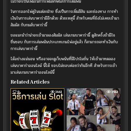
ไม่ว่าจะเป็นเพิ่มในการเพิ่มลักษณะการเดิมพัน
ในการออกไพ่คู่ในแต่ละฝ่าย ซึ่งเป็นการเพิ่มสีสัน และช่องทาง การทำ
เงินในการเล่นบาคาร่ามีอีกด้วย ด้วยเหตุนี้ สำหรับคนที่ยังไม่เคยเข้ามา
สัมผัส กับกมส์บาคาร่านี้
ขอแนะนำว่าน่าจะเข้ามาลองสัมผัส เล่นเกมบาคาร่านี้ ดูสักครั้งถ้ามีใจ
ชื่นชอบ กับการเล่นพนันประเภทเกมไพ่อยู่แล้ว ก็สามารถจะทำเงินกับ
การเล่นบาคาร่านี้
ได้อย่างแน่นอน หรืออาจจะดูเว็บพนันที่มีโปรโมชั่น ให้เข้ามาทดลอง
เล่นบาคาร่าออนไลน์ นี้ได้ ชอบไม่ชอบค่อยว่ากันอีกที สำหรับการเข้า
มาเล่นเกมบาคาร่าออนไลน์นี้
Related Articles
0
1461
0
1912