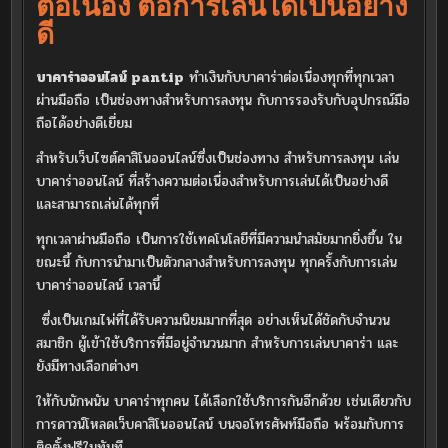
ต่อเนื่อง ต่อการเล่นได้เป็นอย่าง
ดี
บาคาร่าออนไลน์ pantip
ทำเงินกับบาคาร่าต่อเนื่องทุกที่ทุกเวลา
ผ่านมือถือ เป็นช่องทางสำหรับการลงทุน กับการรองรับกับอุปกรณ์มือ
ถือได้อย่างดีเยี่ยม
สำหรับเว็บไซต์คาสิโนออนไลน์ซึ่งเป็นช่องทาง สำหรับการลงทุน เล่น
บาคาร่าออนไลน์ ที่สร้างความต่อเนื่องสำหรับการเล่นได้เป็นอย่างดี
และสามารถเล่นได้ทุกที่
ทุกเวลาผ่านมือถือ เป็นการใช้เทคโนโลยีที่มีความนำสมัยมากยิ่งขึ้น ใน
ขณะนี้ กับการนำมาเป็นตัวกลางสำหรับการลงทุน ทุกครั้งกับการเล่น
บาคาร่าออนไลน์ เวลานี้
ซึ่งเป็นเกมไพ่ที่ได้รับความนิยมมากที่สุด อย่างเห็นได้ชัดกับจำนวน
สมาชิก ผู้เข้าใช้บริการที่มีอยู่จำนวนมาก สำหรับการเล่นบาคาร่า และ
ยังมีทางเลือกต่างๆ
ให้กับนักพนัน บาคาร่าทุกคน ได้เลือกใช้บริการกันอีกด้วย เช่นเดียวกับ
การดาวน์โหลดเว็บคาสิโนออนไลน์ บนจอโทรศัพท์มือถือ พร้อมกับการ
ติดตั้งฟรีในทันที