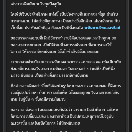
เล่นการเดิมพันมวยในยุคปัจจุบัน
โดยใช้เว็บประสิทธิภาพ แห่งนี้ เป็นช่องทางที่เหมาะสม ที่สุด สำหรับ
การแทงมวย ได้อย่างมีคุณภาพ เป็นอย่างยิ่งอีกด้วย เล่นพนันมวย กับ
เว็บนี้สด มัน ทันสมัยที่สุด ยังคงเป็นที่พึงพอใจ
พนันมวยไทยออนไลน์
ของบรรดาคอมวยที่เพิ่มวิธีการทำรายได้อย่างตลอดเวลาในทุกๆ ยก
ของเกมการชกมวย เป็นมิติใหม่ที่วงการพนันมวย ที่สามารถจะให้
โอกาส ให้บรรดานักพนันมวย ได้เข้าทำเงินได้อย่างตลอด
ระยะเวลาคล้ายกับเกมการพนันบอล พวกการแทงบอล สด เช่นเดียวกัน
ยังคงมีการเสนอในเกมการพนันมวย ในแบบอย่าง ใหม่ซึ่งเป็นที่พึง
พอใจ ชื่นชอบ เป็นอย่างยิ่งต่อบรรดานักพนันมวย
ซึ่งต่างจากเดิมอย่างสิ้นเชิงโดยในรูปแบบของการแทงมวยสด ก็คือการ
ร่วมลุ้นไปพร้อมๆ กับการวางเดิมพัน ได้ตลอดทุกยกในเกมการแข่งขัน
มวย ในคู่นั้น ๆ ซึ่งจะมีความผันผวน
ของราคาต่อรอง โดยตลอดเช่นกันไม่ว่า จะราคาเปิดตัวที่มาก แค่ไหน
ก็ตามการเปลี่ยนแปลง ของราคาก็จะเป็นไปตามเหตุการณ์ปัจจุบัน
ณ.เวลานั้น และยังเปิดโอกาส ให้นักพนันมวย