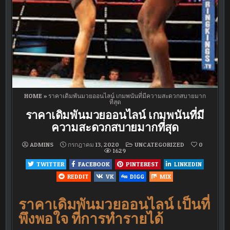
HOME
»
ราคาเดิมพันมวยออนไลน์ เกมพนันที่มีความสะดวกสบายมาก
ที่สุด
ราคาเดิมพันมวยออนไลน์ เกมพนันที่มี
ความสะดวกสบายมากที่สุด
POSTED
ADMINS
กรกฎาคม 13, 2020
UNCATEGORIZED
0
IN
1629
TWITTER
FACEBOOK
PINTEREST
LINKEDIN
REDDIT
VK
DIGG
MIX
ราคาเดิมพันมวยออนไลน์ เป็นที่
พึงพอใจ ที่การทำรายได้