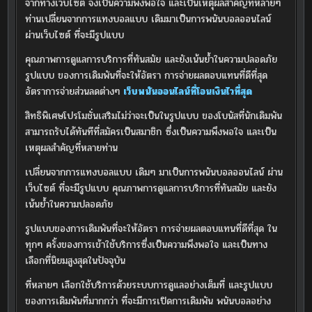
จากทางเว็บไซต์ จึงเป็นความพึงพอใจ และเป็นเหตุผลสำคัญที่หลายๆ
ท่านเปลี่ยนจากการแทงบอลแบบ เดิมมาเป็นการพนันบอลออนไลน์
ผ่านเว็บไซต์ ที่จะมีรูปแบบ
คุณภาพการดูแลการบริการที่ทันสมัย และยังเน้นย้ำในความปลอดภัย
รูปแบบ ของการเดิมพันที่จะให้อัตรา การจ่ายผลตอบแทนที่ดีที่สุด
อัตราการจ่ายส่วนลดต่างๆ
เว็บพนันออนไลน์ที่โอนเงินไวที่สุด
สิทธิพิเศษโปรโมชั่นเสริมไม่ว่าจะเป็นในรูปแบบ ของโบนัสที่นักเดิมพัน
สามารถรับได้ทันทีที่สมัครเป็นสมาชิก ซึ่งเป็นความพึงพอใจ และเป็น
เหตุผลสำคัญที่หลายท่าน
เปลี่ยนจากการแทงบอลแบบ เดิมๆ มาเป็นการพนันบอลออนไลน์ ผ่าน
เว็บไซต์ ที่จะมีรูปแบบ คุณภาพการดูแลการบริการที่ทันสมัย และยัง
เน้นย้ำในความปลอดภัย
รูปแบบของการเดิมพันที่จะให้อัตรา การจ่ายผลตอบแทนที่ดีที่สุด ใน
ทุกๆ ครั้งของการเข้าใช้บริการซึ่งเป็นความพึงพอใจ และเป็นทาง
เลือกที่นิยมสูงสุดในปัจจุบัน
ที่หลายๆ เลือกใช้บริการด้วยระบบการดูแลอย่างเต็มที่ และรูปแบบ
ของการเดิมพันที่มากกว่า ที่จะมีการเปิดการเดิมพัน พนันบอลอย่าง