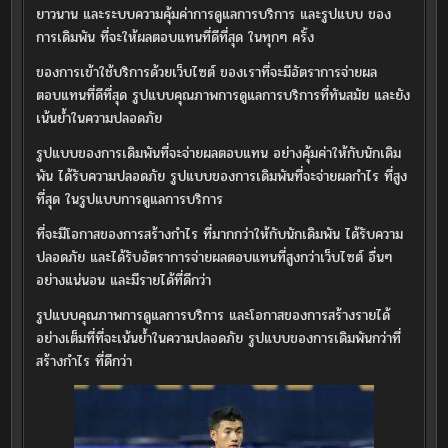
ยาวนาน และระบบความคุ้มค่าการดูแลการบริการ และรูปแบบ ของ
การเดิมพัน ที่จะให้ผลตอบแทนที่ดีที่สุด ในทุกๆ ครั้ง
ของการเข้าใช้บริการด้วยเว็บไซต์ ของเราที่จะมีอัตราการจ่ายผล
ตอบแทนที่ดีที่สุด รูปแบบคุณภาพการดูแลการบริการที่ทันสมัย และยัง
เน้นย้ำในความปลอดภัย
รูปแบบของการเดิมพันที่จะจ่ายผลตอบแทน อย่างคุ้มค่าให้กับนักเดิม
พัน ได้รับความปลอดภัย รูปแบบของการเดิมพันที่จะจ่ายผลกำไร ที่สูง
ที่สุด ในรูปแบบการดูแลการบริการ
ที่จะมีโอกาสของการสร้างกำไร ที่มากกว่าให้กับนักเดิมพัน ได้รับความ
ปลอดภัย และได้รับอัตราการจ่ายผลตอบแทนที่สูงกว่าเว็บไซต์ อื่นๆ
อย่างแน่นอน และมีรายได้ที่ดีกว่า
รูปแบบคุณภาพการดูแลการบริการ และโอกาสของการสร้างรายได้
อย่างเต็มที่ที่จะเน้นย้ำในความปลอดภัย รูปแบบของการเดิมพันกว่าที่
สร้างกำไร ที่ดีกว่า