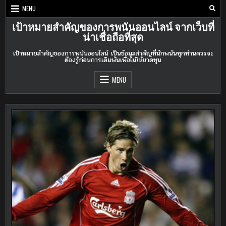
Skip
MENU
to
content
เป้าหมายสำคัญของการพนันออนไลน์ จากเว็บที่
น่าเชื่อถือที่สุด
เป้าหมายสำคัญของการพนันออนไลน์ เป็นข้อมูลสำคัญที่นักพนันทุกท่านควรจะ
ต้องรู้ก่อนการเดิมพันเพื่อไม่ให้ขาดทุน
MENU