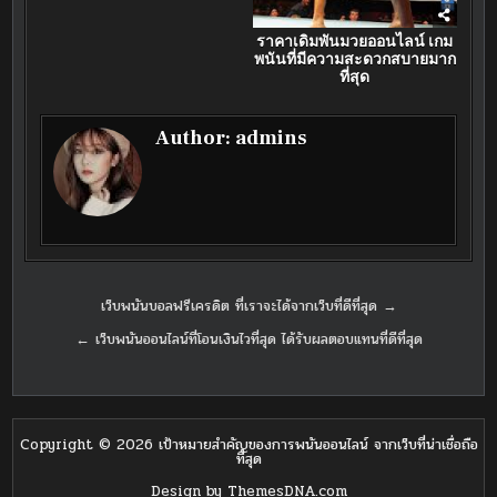
ราคาเดิมพันมวยออนไลน์ เกม
พนันที่มีความสะดวกสบายมาก
ที่สุด
Author:
admins
เมนู
เว็บพนันบอลฟรีเครดิต ที่เราจะได้จากเว็บที่ดีที่สุด →
นำทาง
← เว็บพนันออนไลน์ที่โอนเงินไวที่สุด ได้รับผลตอบแทนที่ดีที่สุด
เรื่อง
Copyright © 2026 เป้าหมายสำคัญของการพนันออนไลน์ จากเว็บที่น่าเชื่อถือ
ที่สุด
Design by ThemesDNA.com