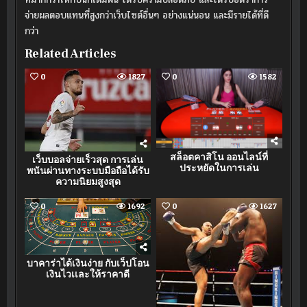
จ่ายผลตอบแทนที่สูงกว่าเว็บไซต์อื่นๆ อย่างแน่นอน และมีรายได้ที่ดี
กว่า
Related Articles
0
1827
0
1582
สล็อตคาสิโน ออนไลน์ที่
เว็บบอลจ่ายเร็วสุด การเล่น
ประหยัดในการเล่น
พนันผ่านทางระบบมือถือได้รับ
ความนิยมสูงสุด
0
1692
0
1627
บาคาร่าได้เงินง่าย กับเว็ปโอน
เงินไวเเละให้ราคาดี