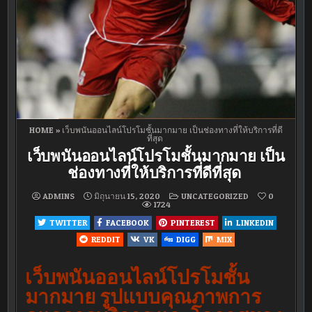
HOME
»
เว็บพนันออนไลน์โปรโมชั้นมากมาย เป็นช่องทางที่ให้บริการที่ดี
ที่สุด
เว็บพนันออนไลน์โปรโมชั้นมากมาย เป็น
ช่องทางที่ให้บริการที่ดีที่สุด
POSTED
ADMINS
มิถุนายน 15, 2020
UNCATEGORIZED
0
IN
1724
TWITTER
FACEBOOK
PINTEREST
LINKEDIN
REDDIT
VK
DIGG
MIX
เว็บพนันออนไลน์โปรโมชั้น
มากมาย รูปแบบคุณภาพการ