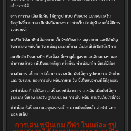
สร้างรายได้
จาก การวาง เงินเดิมพัน ได้ทุกรูป แบบ กันอย่าง แน่นอนและใน
ปัจจุบันนี้การ วาง เดิมพันกีฬาต่างๆ ภายในเว็บ ไซต์ยูฟ่าเบทก็ได้มีการ
รวบรวมนำ
มาเปิด ให้สมาชิกได้เล่นตาม เว็บไซต์กันอย่าง สนุกสนาน และที่สำคัญ
ในการเล่น พนันกิน ใน แต่ละรูปแบบที่ทาง เว็บไซต์ได้เปิดให้บริการ
สมาชิกจำเป็นอย่างยิ่ง ที่จะต้อง ศึกษาดูข้อมูลราย ละเอียดต่างๆ และ
ทำความเข้าใจ ให้เป็นอย่างดีทุก ครั้งที่จะ ทำให้สมาชิก นั้นได้มีช่อง
ทางในการ สร้างราย ได้จากการวางเดิม พันได้ทุก รูปแบบการ อีกด้วย
และ ในระบบ ของการเล่น พนันภายใน วัน นี้เป็นแนวทางที่ดีที่สุดและ
จะทำให้สมาธิ ได้มีโอกาส สร้างรายได้จากการ วางเงิน เดิมพันได้ทุก
รูปแบบ นั่นเอง และใน รูปแบบของ การเล่น พนัน ภายในเว็บไซต์ก็จะ
ทำให้สมาธิสร้างความ สนุกสนานสร้าง ความตื่นเต้นแล้ว จ่ายไป แทง
บอล สเต็ป
การเล่น พนันเกม กีฬา ในแต่ละ รูป