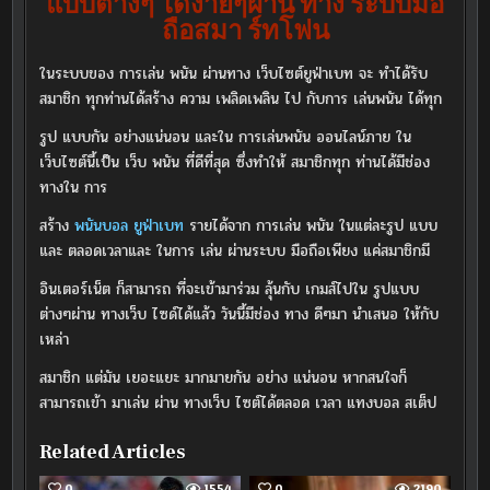
แบบต่างๆ ได้ง่ายๆผ่าน ทาง ระบบมือ
ถือสมา ร์ทโฟน
ในระบบของ การเล่น พนัน ผ่านทาง เว็บไซต์ยูฟ่าเบท จะ ทำได้รับ
สมาชิก ทุกท่านได้สร้าง ความ เพลิดเพลิน ไป กับการ เล่นพนัน ได้ทุก
รูป แบบกัน อย่างแน่นอน และใน การเล่นพนัน ออนไลน์ภาย ใน
เว็บไซต์นี้เป็น เว็บ พนัน ที่ดีที่สุด ซึ่งทำให้ สมาชิกทุก ท่านได้มีช่อง
ทางใน การ
สร้าง
พนันบอล ยูฟ่าเบท
รายได้จาก การเล่น พนัน ในแต่ละรูป แบบ
และ ตลอดเวลาและ ในการ เล่น ผ่านระบบ มือถือเพียง แค่สมาชิกมี
อินเตอร์เน็ต ก็สามารถ ที่จะเข้ามาร่วม ลุ้นกับ เกมส์ไปใน รูปแบบ
ต่างๆผ่าน ทางเว็บ ไซด์ได้แล้ว วันนี้มีช่อง ทาง ดีๆมา นำเสนอ ให้กับ
เหล่า
สมาชิก แต่มัน เยอะแยะ มากมายกัน อย่าง แน่นอน หากสนใจก็
สามารถเข้า มาเล่น ผ่าน ทางเว็บ ไซต์ได้ตลอด เวลา แทงบอล สเต็ป
Related Articles
0
1554
0
2190