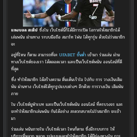
แทงบอล สเต็ป
ซึ่งใน เว็บไซต์นี้ก็ได้มีการเปิด โอกาสให้สมาชิกได้
เล่นพนัน ผ่านทาง ระบบมือถือ สมาร์ท โฟน ได้ทุกรุ่น ด้วยไม่ว่าสมาชิก
จะ
อยู่ที่ไหน ก็ตาม สามารถที่จะ
UFABET ขั้นต่ำ
เข้ามา ร่วมเล่น ผ่าน
ทางเว็บไซต์ของเรา ได้ตลอดเวลา และเป็นเว็บไซต์พนัน ออนไลน์ที่ดี
ที่สุด
ซึ่ง ทำให้สมาชิก ได้สร้างความ ตื่นเต้นเร้าใจ ไปกับ การ วางเงินเดิม
พัน ผ่านทาง เว็บไซต์ได้ทุกรูปแบบต่างๆ อีกด้วย การวางเงิน เดิมพัน
ภาย
ใน เว็บไซต์ยูฟ่าเบท และเป็นเว็บไซต์พนัน ออนไลน์ ที่ครบวงจร และ
จะทำให้สมาชิกเล่นพนัน กันได้อย่าง สะดวกสบายไม่ว่าสมาชิก จะเข้า
มา
ร่วมเล่น พนันภายใน เว็บไซต์เวลา ไหนก็ตาม ซึ่งมีระบบการ ให้
บริการที่หลาก หลาย รูปแบบและทำให้สมาชิก ได้มีช่องทางใน การ