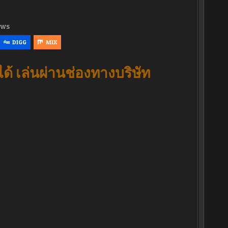
EWS
DIGG
MIX
ด้ เล่นผ่านช่องทางบริษัท