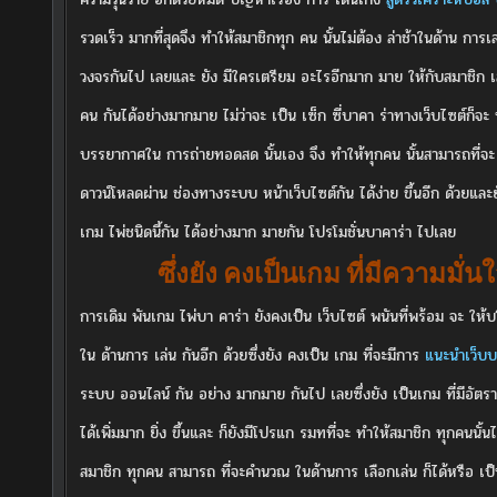
รวดเร็ว มากที่สุดจึง ทำให้สมาชิกทุก คน นั้นไม่ต้อง ล่าช้าในด้าน กา
วงจรกันไป เลยและ ยัง มีใครเตรียม อะไรอีกมาก มาย ให้กับสมาชิก เล่น
คน กันได้อย่างมากมาย ไม่ว่าจะ เป็น เซ็ก ซี่บาคา ร่าทางเว็บไซต์ก็จ
บรรยากาศใน การถ่ายทอดสด นั้นเอง จึง ทำให้ทุกคน นั้นสามารถที่จะ เข
ดาวน์โหลดผ่าน ช่องทางระบบ หน้าเว็บไซต์กัน ได้ง่าย ขึ้นอีก ด้วยและยั
เกม ไพ่ชนิดนี้กัน ได้อย่างมาก มายกัน โปรโมชั่นบาคาร่า ไปเลย
ซึ่งยัง คงเป็นเกม ที่มีความมั่
การเดิม พันเกม ไพ่บา คาร่า ยังคงเป็น เว็บไซต์ พนันที่พร้อม จะ ให้
ใน ด้านการ เล่น กันอีก ด้วยซึ่งยัง คงเป็น เกม ที่จะมีการ
แนะนำเว็บบ
ระบบ ออนไลน์ กัน อย่าง มากมาย กันไป เลยซึ่งยัง เป็นเกม ที่มีอัตร
ได้เพิ่มมาก ยิ่ง ขึ้นและ ก็ยังมีโปรแก รมทที่จะ ทำให้สมาชิก ทุกคนนั้น
สมาชิก ทุกคน สามารถ ที่จะคำนวณ ในด้านการ เลือกเล่น ก็ได้หรือ เป็น