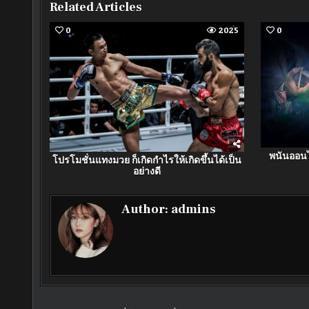
Related Articles
0
2025
0
พนันออนไ
โปรโมชั่นแทงมวย ก็เกิดกำไรให้เกิดขึ้นได้เป็น
อย่างดี
Author:
admins