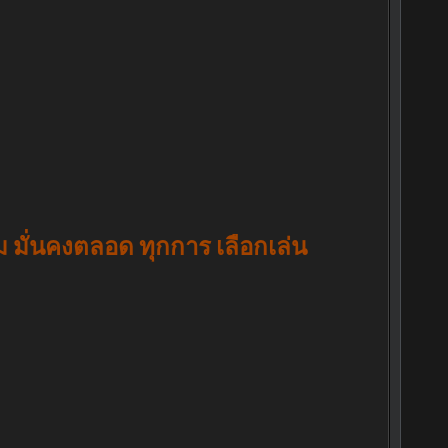
วาม มั่นคงตลอด ทุกการ เลือกเล่น